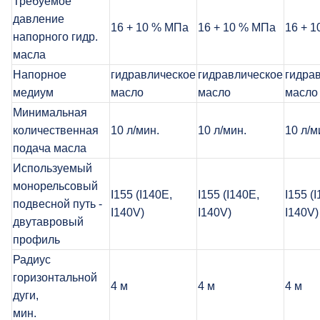
Требуемое
давление
16 + 10 % МПа
16 + 10 % МПа
16 + 
напорного гидр.
масла
Напорное
гидравлическое
гидравлическое
гидра
медиум
масло
масло
масло
Минимальная
количественная
10 л/мин.
10 л/мин.
10 л/м
подача масла
Используемый
монорельсовый
I155 (I140E,
I155 (I140E,
I155 (
подвесной путь -
I140V)
I140V)
I140V)
двутавровый
профиль
Радиус
горизонтальной
4 м
4 м
4 м
дуги,
мин.