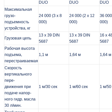
DUO
DUO
DUO
Максимальная
грузо-
24 000 (3 x 8
24 000 (2 x 12
36 000
подъемность
000)
000)
000)
устройства, кг
13 x 39 DIN
13 x 39 DIN
16 x 4
Грузовая цепь
5687
5687
5687
Рабочая высота
подъема,
1,1 м
1,64 м
1,64 м
перестраиваемая
Скорость
вертикального
пере-
движения при
1 м/30 сек
1 м/60 сек
1 м/50
подаче напор-
ного гидр. масла
30 л/мин.