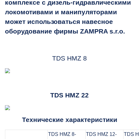
комплексе с дизель-гидравлическими
локомотивами и манипуляторами
может использоваться навесное
оборудование фирмы ZAMPRA s.r.o.
TDS HMZ 8
TDS HMZ 22
Технические характеристики
TDS HMZ 8-
TDS HMZ 12-
TDS H