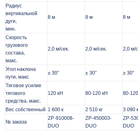
Радиус
вертикальной
8 м
8 м
8 м
дуги,
мин.
Скорость
грузового
2,0 м/сек.
2,0 м/сек.
2,0 м/с
состава,
макс.
Угол наклона
± 30°
± 30°
± 30°
пути, макс
Тяговое усилие
тягового
120 кН
80-120 кН
80-120
средства, макс.
Вес собственный
1 600 к
2 510 кг
3 090 
ZP-910008-
ZP-450003-
ZP-53
№ заказа
DUO
DUO
DUO