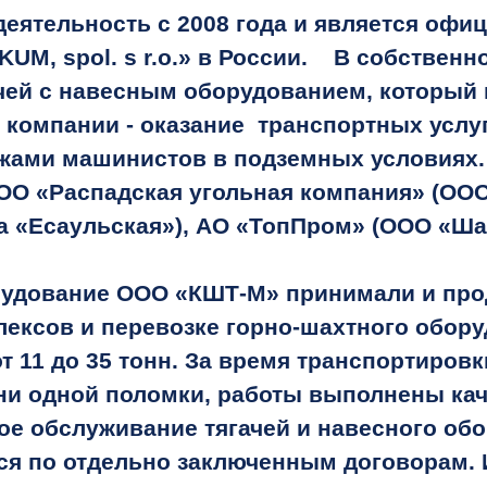
ятельность с 2008 года и является офи
, spol. s r.o.» в России. В собственн
чей с навесным оборудованием, который 
омпании - оказание транспортных услу
ами машинистов в подземных условиях. 
ОО «Распадская угольная компания» (ОО
та «Есаульская»), АО «ТопПром» (ООО «Ш
рудование ООО «КШТ-М» принимали и про
ексов и перевозке горно-шахтного обор
т 11 до 35 тонн. За время транспортиров
ни одной поломки, работы выполнены кач
обслуживание тягачей и навесного обо
ся по отдельно заключенным договорам. 